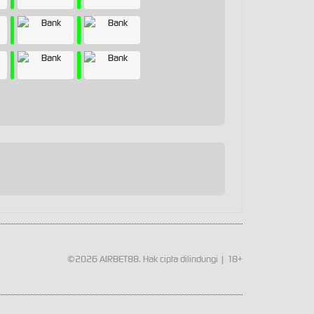
©2026 AIRBET88. Hak cipta dilindungi | 18+