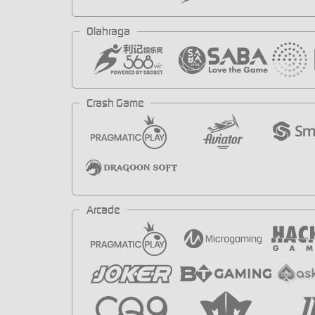
Olahraga
Crash Game
Arcade