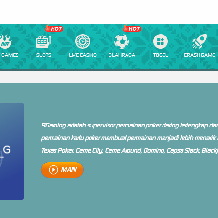
T GAMES
SLOTS
LIVE CASINO
OLAHRAGA
TOGEL
CRASH GAME
9Gaming adalah supervisor permainan poker daring terlengkap dan 
permainan kartu poker membuat permainan menjadi lebih menarik 
Texas Poker, Ceme City, Ceme Around, Domino, Capsa Stack, Blac
MAIN