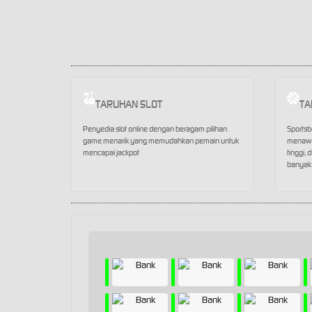
TARUHAN SLOT
TA
Penyedia slot online dengan beragam pilihan
Sportsb
game menarik yang memudahkan pemain untuk
menawar
mencapai jackpot
tinggi,
banyak 