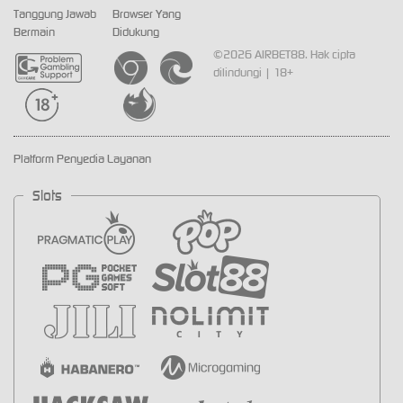
Tanggung Jawab
Browser Yang
Bermain
Didukung
©2026 AIRBET88. Hak cipta
dilindungi | 18+
Platform Penyedia Layanan
Slots