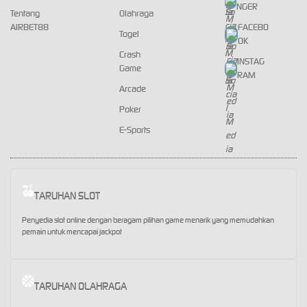
NGER
Tentang
Olahraga
AIRBET88
FACEBO
Togel
OK
Crash
INSTAG
Game
RAM
Arcade
Poker
E-Sports
TARUHAN SLOT
Penyedia slot online dengan beragam pilihan game menarik yang memudahkan
pemain untuk mencapai jackpot
TARUHAN OLAHRAGA