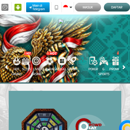
Main di
MASUK
DAFTAR
Telegram
HOT
SLOTS
LIVE
OLAHRAGA
TOGEL
CRASH
ARCADE
POKER
E-
PROMOSI
GAMES
CASINO
GAME
SPORTS