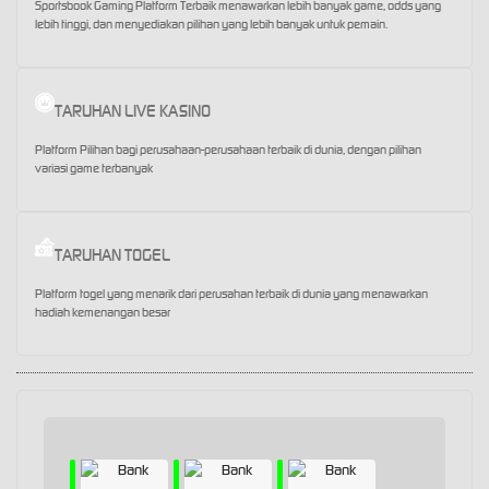
Sportsbook Gaming Platform Terbaik menawarkan lebih banyak game, odds yang
lebih tinggi, dan menyediakan pilihan yang lebih banyak untuk pemain.
TARUHAN LIVE KASINO
Platform Pilihan bagi perusahaan-perusahaan terbaik di dunia, dengan pilihan
variasi game terbanyak
TARUHAN TOGEL
Platform togel yang menarik dari perusahan terbaik di dunia yang menawarkan
hadiah kemenangan besar