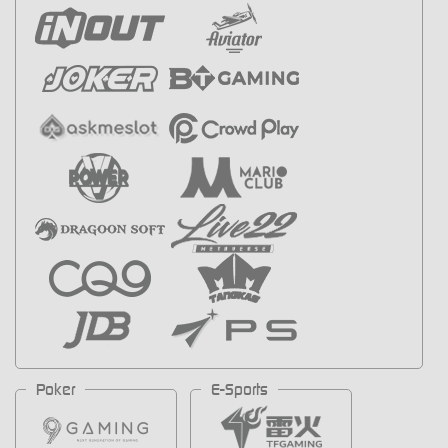
Poker
E-Sports