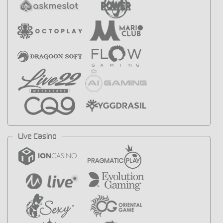
Live Casino