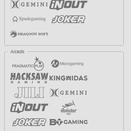
Arcade