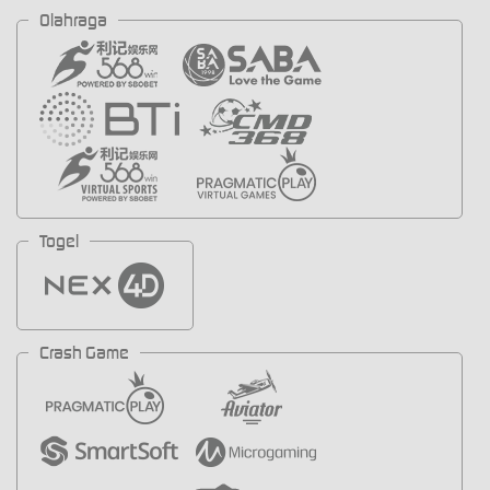
Olahraga
Togel
Crash Game