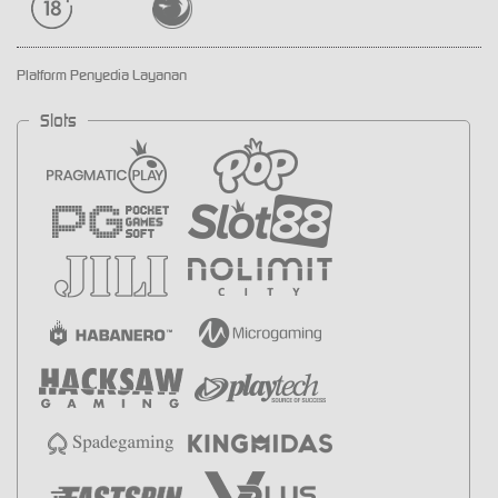
Platform Penyedia Layanan
Slots