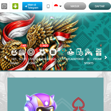
Main di
MASUK
DAFTAR
Telegram
HOT
SLOTS
LIVE
OLAHRAGA
TOGEL
CRASH
ARCADE
POKER
E-
PROMOSI
GAMES
CASINO
GAME
SPORTS