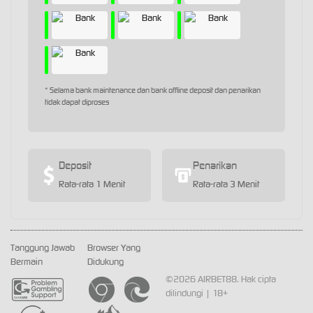
* Selama bank maintenance dan bank offline deposit dan penarikan
tidak dapat diproses
Deposit
Penarikan
Rata-rata 1 Menit
Rata-rata 3 Menit
Tanggung Jawab
Browser Yang
Bermain
Didukung
©2026 AIRBET88. Hak cipta
dilindungi | 18+