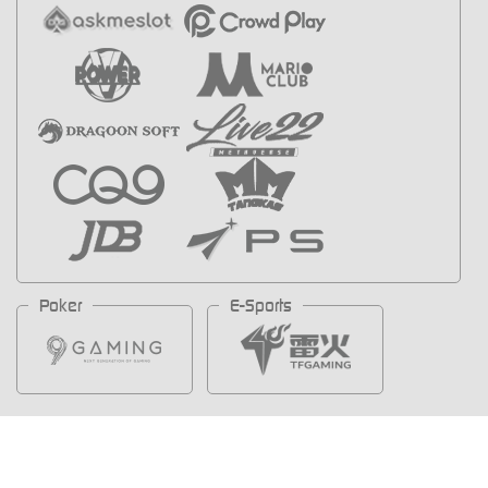
Poker
E-Sports