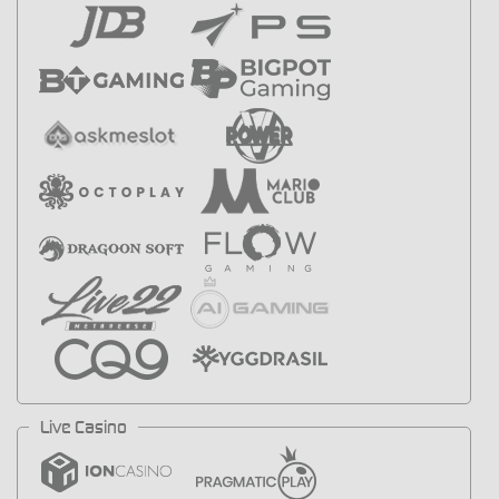
Live Casino