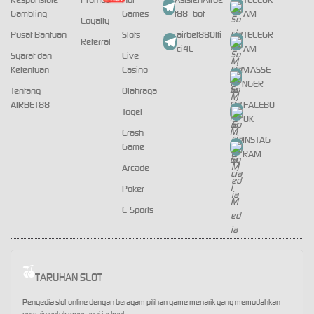
Gambling
Games
t88_bot
AM
Loyalty
Pusat Bantuan
Slots
airbet88Offi
TELEGR
Referral
ci4L
AM
Syarat dan
Live
Ketentuan
Casino
MASSE
NGER
Tentang
Olahraga
AIRBET88
FACEBO
Togel
OK
Crash
INSTAG
Game
RAM
Arcade
Poker
E-Sports
TARUHAN SLOT
Penyedia slot online dengan beragam pilihan game menarik yang memudahkan
pemain untuk mencapai jackpot