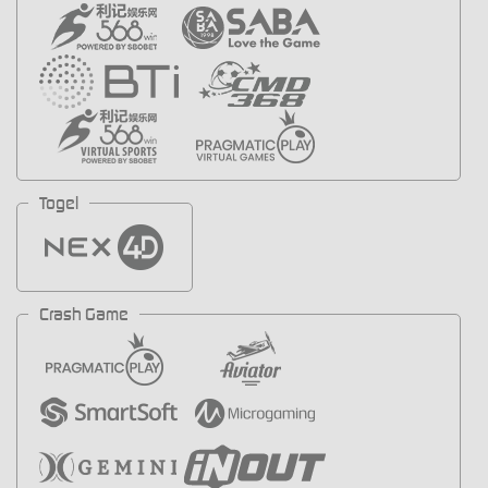
Togel
Crash Game