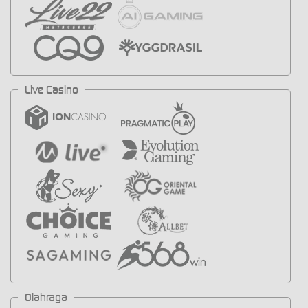
Live Casino
Olahraga