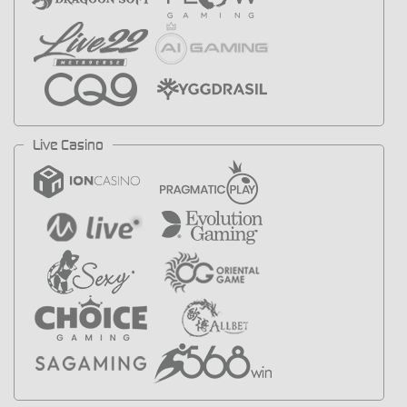
Live Casino