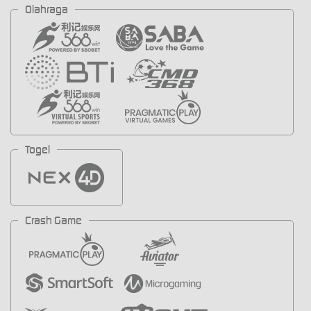
Olahraga
Togel
Crash Game