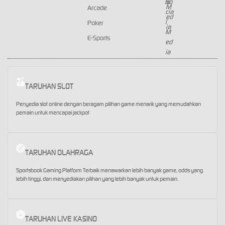
Arcade
Poker
E-Sports
TARUHAN SLOT
Penyedia slot online dengan beragam pilihan game menarik yang memudahkan
pemain untuk mencapai jackpot
TARUHAN OLAHRAGA
Sportsbook Gaming Platform Terbaik menawarkan lebih banyak game, odds yang
lebih tinggi, dan menyediakan pilihan yang lebih banyak untuk pemain.
TARUHAN LIVE KASINO