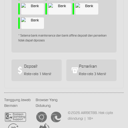
* Selama bank maintenance dan bank offline deposit dan penarikan
tidak dapat diproses
Deposit
Penarikan
Rata-rata 1 Menit
Rata-rata 3 Menit
Tanggung Jawab
Browser Yang
Bermain
Didukung
©2026 AIRBET88. Hak cipta
dilindungi | 18+