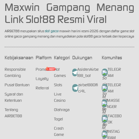
Maxwin Gampang Menang
Link Slot88 Resmi Viral
AIRBET88 merupakan situs
slot gacor
maxwin hari ini resmi 2026 dengan daftar game slot
online gacor gampang menang dan menyediakan pola slot88 gacor terbaik dan terpercaya
Kebijaksanaan
Platform
Kategori
Dukungan
Komunitas
Responsible
Promosi
Hot
AsistenAirbe
TELEGR
Gambling
Games
t88_bot
AM
Loyalty
Pusat Bantuan
Slots
airbet88Offi
TELEGR
Referral
ci4L
AM
Syarat dan
Live
Ketentuan
Casino
MASSE
NGER
Tentang
Olahraga
AIRBET88
FACEBO
Togel
OK
Crash
INSTAG
Game
RAM