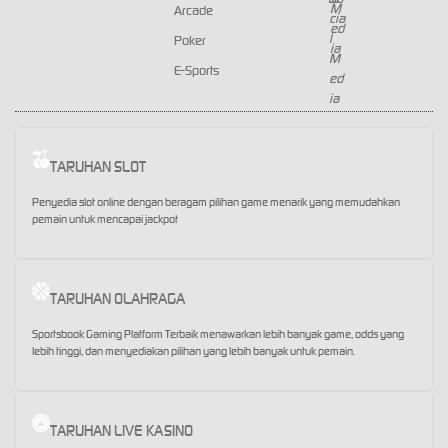
Arcade
Poker
E-Sports
TARUHAN SLOT
Penyedia slot online dengan beragam pilihan game menarik yang memudahkan
pemain untuk mencapai jackpot
TARUHAN OLAHRAGA
Sportsbook Gaming Platform Terbaik menawarkan lebih banyak game, odds yang
lebih tinggi, dan menyediakan pilihan yang lebih banyak untuk pemain.
TARUHAN LIVE KASINO