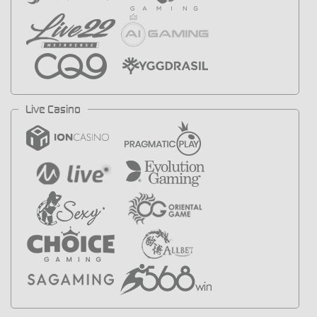
Live Casino