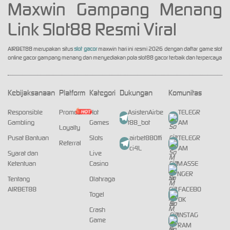
Maxwin Gampang Menang
Link Slot88 Resmi Viral
AIRBET88 merupakan situs
slot gacor
maxwin hari ini resmi 2026 dengan daftar game slot
online gacor gampang menang dan menyediakan pola slot88 gacor terbaik dan terpercaya
Kebijaksanaan
Platform
Kategori
Dukungan
Komunitas
Responsible
Promosi
Hot
AsistenAirbe
TELEGR
Gambling
Games
t88_bot
AM
Loyalty
Pusat Bantuan
Slots
airbet88Offi
TELEGR
Referral
ci4L
AM
Syarat dan
Live
Ketentuan
Casino
MASSE
NGER
Tentang
Olahraga
AIRBET88
FACEBO
Togel
OK
Crash
INSTAG
Game
RAM