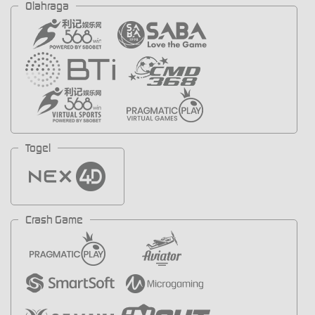
Olahraga
Togel
Crash Game