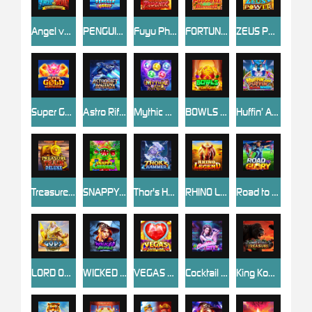
Angel vs Devil Ultimate Goal Showdown
PENGUIN QUEST
Fuyu Phoenix
FORTUNE GOD BLESSING
ZEUS POWER
Super Gold Arowana
Astro Rift Bonanza
Mythic Gems: Five Realms
BOWLS OF FORTUNE
Huffin’ And Puffin’ Ultra Wheel
Treasure Train Deluxe
SNAPPY CARNIVAL
Thor's Hammer
RHINO LEGEND
Road to Glory
LORD OF THE GODS
WICKED RICHES
VEGAS CASH LINK
Cocktail City
King Kong Treasure