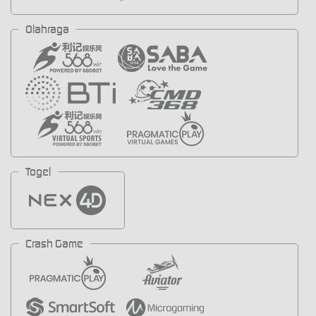
Olahraga
Togel
Crash Game