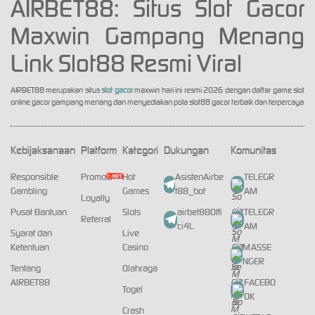
AIRBET88: Situs Slot Gacor
Maxwin Gampang Menang
Link Slot88 Resmi Viral
AIRBET88 merupakan situs
slot gacor
maxwin hari ini resmi 2026 dengan daftar game slot
online gacor gampang menang dan menyediakan pola slot88 gacor terbaik dan terpercaya
Kebijaksanaan
Platform
Kategori
Dukungan
Komunitas
Responsible
Promosi
Hot
AsistenAirbe
TELEGR
Gambling
Games
t88_bot
AM
Loyalty
Pusat Bantuan
Slots
airbet88Offi
TELEGR
Referral
ci4L
AM
Syarat dan
Live
Ketentuan
Casino
MASSE
NGER
Tentang
Olahraga
AIRBET88
FACEBO
Togel
OK
Crash