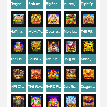
Dragon's Blaze Link
Fortune Gold Pots
Big Bad Wolf
Mummy’s Treasure Quest
Triple Spin Xtreme
Huffin'and Puffin'Jackpot
MUMMY'S CURSE
Crown of Olympus
Triple Ignite
THE PUPPIES IN EGYPT
The Hallowin Bats
Aztlan Gems
Ore Rush: Cart Collector
Holly Jackpot
Money Piggies
INFECTED ZONE
THE FLAME CITY
RAPID FIRE BLAST
Gold Rush Mania
Dragon Link Collection