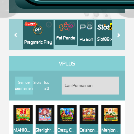
i
i
i
i
i
Jili
Fat Panda
Slot88 x PP
PG Soft
Pragmatic Play
VPLUS
Semua
Slots
Top
permainan
20
MAHJONG WINS
Starlight Princess 2000
Crazy Chicken
Caishen Mahjong: Triple Luck
Mahjong Fortune 2: Dragon Riches