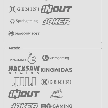
Arcade