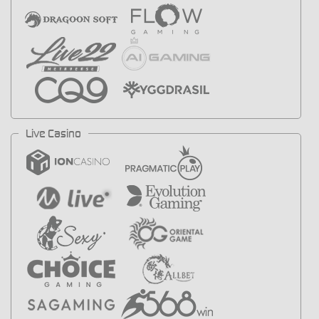
Live Casino