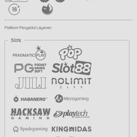
Platform Penyedia Layanan
Slots