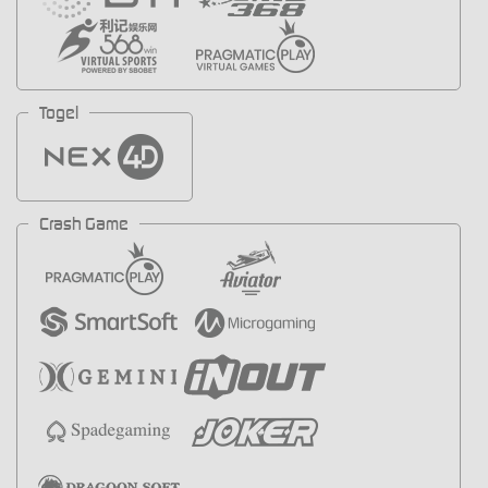
Togel
Crash Game