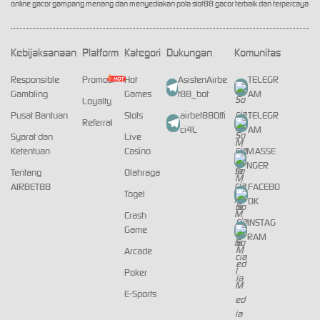
online gacor gampang menang dan menyediakan pola slot88 gacor terbaik dan terpercaya
Kebijaksanaan
Platform
Kategori
Dukungan
Komunitas
Responsible
Promosi
Hot
AsistenAirbe
TELEGR
Gambling
Games
t88_bot
AM
Loyalty
Pusat Bantuan
Slots
airbet88Offi
TELEGR
Referral
ci4L
AM
Syarat dan
Live
Ketentuan
Casino
MASSE
NGER
Tentang
Olahraga
AIRBET88
FACEBO
Togel
OK
Crash
INSTAG
Game
RAM
Arcade
Poker
E-Sports