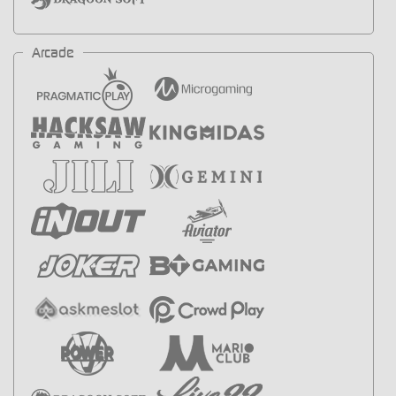
Arcade