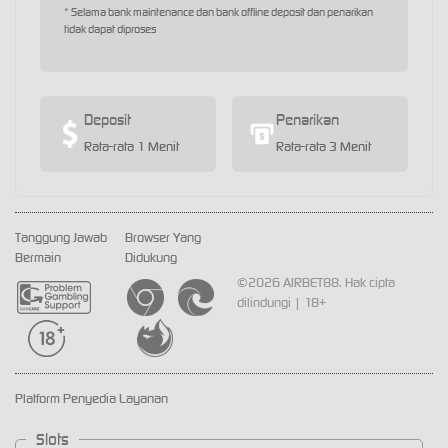
* Selama bank maintenance dan bank offline deposit dan penarikan
tidak dapat diproses
Deposit
Penarikan
Rata-rata 1 Menit
Rata-rata 3 Menit
Tanggung Jawab
Browser Yang
Bermain
Didukung
©2026 AIRBET88. Hak cipta
dilindungi | 18+
Platform Penyedia Layanan
Slots