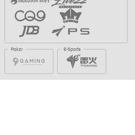
Poker
E-Sports