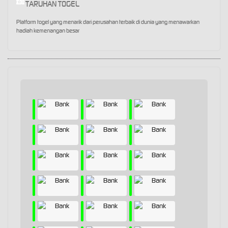
TARUHAN TOGEL
Platform togel yang menarik dari perusahan terbaik di dunia yang menawarkan
hadiah kemenangan besar