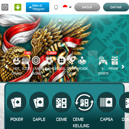
Main di
MASUK
DAFTAR
Telegram
HOT
SLOTS
LIVE
OLAHRAGA
TOGEL
CRASH
ARCADE
POKER
E-
PROMOSI
GAMES
CASINO
GAME
SPORTS
POKER
GAPLE
CEME
CEME
CAPSA
DOM
KELILING