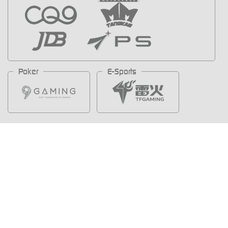
Poker
E-Sports