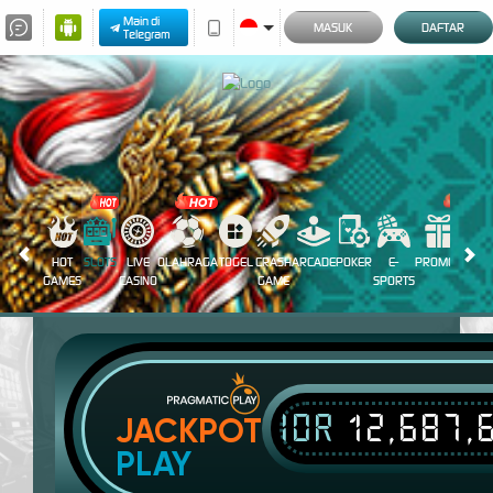
Main di
MASUK
DAFTAR
Telegram
HOT
SLOTS
LIVE
OLAHRAGA
TOGEL
CRASH
ARCADE
POKER
E-
PROMOSI
GAMES
CASINO
GAME
SPORTS
IDR
12,687,
JACKPOT
PLAY