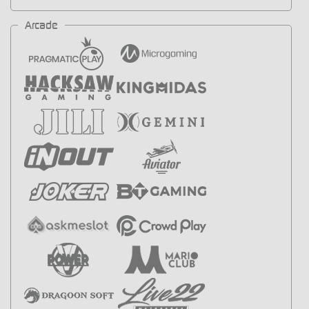
Arcade