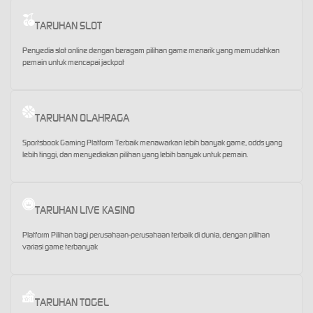
TARUHAN SLOT
Penyedia slot online dengan beragam pilihan game menarik yang memudahkan
pemain untuk mencapai jackpot
TARUHAN OLAHRAGA
Sportsbook Gaming Platform Terbaik menawarkan lebih banyak game, odds yang
lebih tinggi, dan menyediakan pilihan yang lebih banyak untuk pemain.
TARUHAN LIVE KASINO
Platform Pilihan bagi perusahaan-perusahaan terbaik di dunia, dengan pilihan
variasi game terbanyak
TARUHAN TOGEL