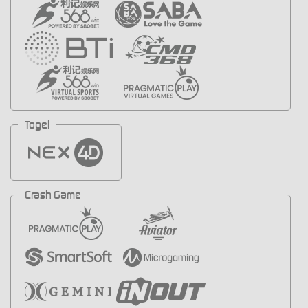
Togel
Crash Game