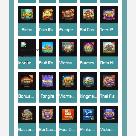
Bicho
Coin Rush Deluxe
European Roulette
Bai Cao Black & Red
Teen Patti Versus
Indonesian Animal Dice
Fruit Roulette
Vietnam Fish Prawn Crab
Burmese 6 Animals
Dota Hi-Lo
Bonus Dice
Tongits
Vietnam Rock Paper Scissors
Kingmaker Pok Deng
Thai Fish Prawn Crab GO!
Baccarat: Multi
Bai Cao Mystic Four
Four Dice
Plinko Rush
Video Poker