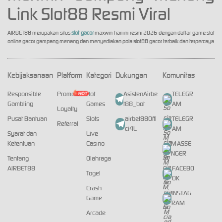
Link Slot88 Resmi Viral
AIRBET88 merupakan situs
slot gacor
maxwin hari ini resmi 2026 dengan daftar game slot
online gacor gampang menang dan menyediakan pola slot88 gacor terbaik dan terpercaya
Kebijaksanaan
Platform
Kategori
Dukungan
Komunitas
Responsible
Promosi
Hot
AsistenAirbe
TELEGR
Gambling
Games
t88_bot
AM
Loyalty
Pusat Bantuan
Slots
airbet88Offi
TELEGR
Referral
ci4L
AM
Syarat dan
Live
Ketentuan
Casino
MASSE
NGER
Tentang
Olahraga
AIRBET88
FACEBO
Togel
OK
Crash
INSTAG
Game
RAM
Arcade