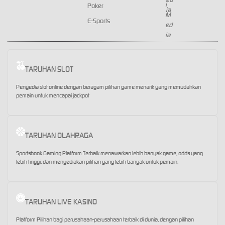
Poker
E-Sports
TARUHAN SLOT
Penyedia slot online dengan beragam pilihan game menarik yang memudahkan
pemain untuk mencapai jackpot
TARUHAN OLAHRAGA
Sportsbook Gaming Platform Terbaik menawarkan lebih banyak game, odds yang
lebih tinggi, dan menyediakan pilihan yang lebih banyak untuk pemain.
TARUHAN LIVE KASINO
Platform Pilihan bagi perusahaan-perusahaan terbaik di dunia, dengan pilihan