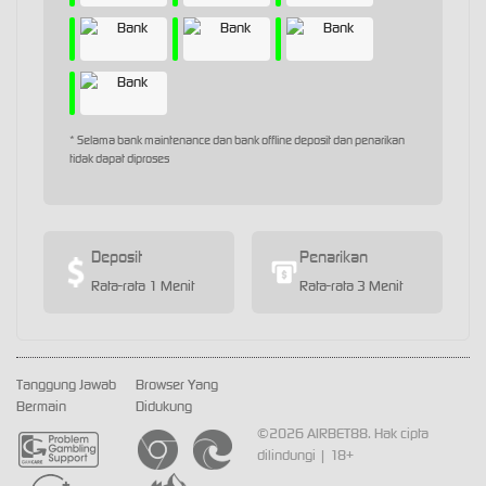
* Selama bank maintenance dan bank offline deposit dan penarikan
tidak dapat diproses
Deposit
Penarikan
Rata-rata 1 Menit
Rata-rata 3 Menit
Tanggung Jawab
Browser Yang
Bermain
Didukung
©2026 AIRBET88. Hak cipta
dilindungi | 18+