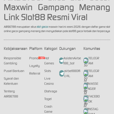
Maxwin Gampang Menang
Link Slot88 Resmi Viral
AIRBET88 merupakan situs
slot gacor
maxwin hari ini resmi 2026 dengan daftar game slot
online gacor gampang menang dan menyediakan pola slot88 gacor terbaik dan terpercaya
Kebijaksanaan
Platform
Kategori
Dukungan
Komunitas
Responsible
Promosi
Hot
AsistenAirbe
TELEGR
Gambling
Games
t88_bot
AM
Loyalty
Pusat Bantuan
Slots
airbet88Offi
TELEGR
Referral
ci4L
AM
Syarat dan
Live
Ketentuan
Casino
MASSE
NGER
Tentang
Olahraga
AIRBET88
FACEBO
Togel
OK
Crash
INSTAG
Game