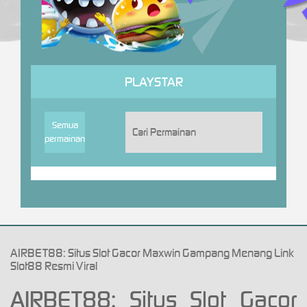
PLAYSTAR
Semua
permainan
AIRBET88: Situs Slot Gacor Maxwin Gampang Menang Link
Slot88 Resmi Viral
AIRBET88: Situs Slot Gacor