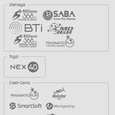
Olahraga
Togel
Crash Game