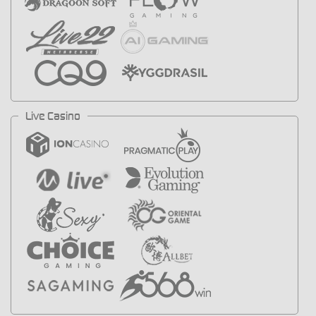
Live Casino