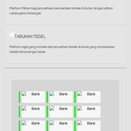
Platform Pilihan bagi perusahaan-perusahaan terbaik di dunia, dengan pilihan
variasi game terbanyak
TARUHAN TOGEL
Platform togel yang menarik dari perusahan terbaik di dunia yang menawarkan
hadiah kemenangan besar