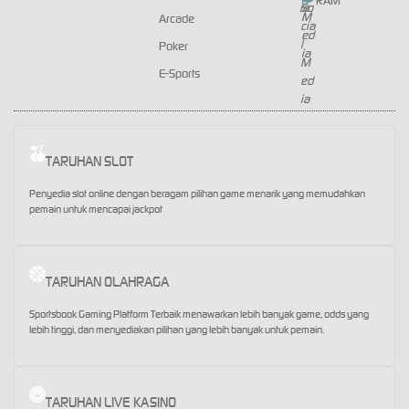
RAM
Arcade
Poker
E-Sports
TARUHAN SLOT
Penyedia slot online dengan beragam pilihan game menarik yang memudahkan
pemain untuk mencapai jackpot
TARUHAN OLAHRAGA
Sportsbook Gaming Platform Terbaik menawarkan lebih banyak game, odds yang
lebih tinggi, dan menyediakan pilihan yang lebih banyak untuk pemain.
TARUHAN LIVE KASINO