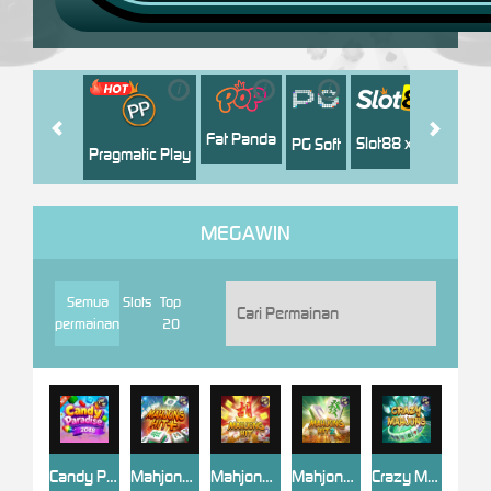
i
i
i
i
i
Jili
Fat Panda
Slot88 x PP
PG Soft
Pragmatic Play
MEGAWIN
Semua
Slots
Top
permainan
20
Candy Paradise 2048
Mahjong Hit +
Mahjong Hit
Mahjong Hit 2
Crazy Mahjong