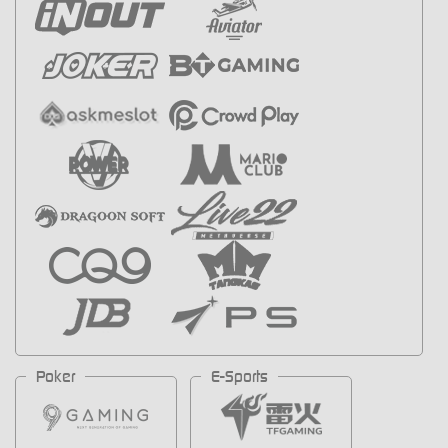
Poker
E-Sports