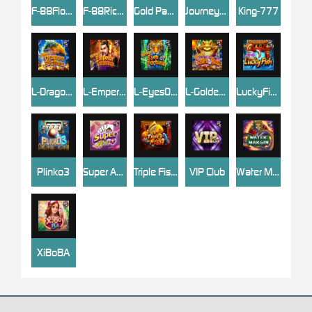
F-88Flower(H5)
F-88Riches(H5)
Gold Panda(H5)
JourneyToTheWest
King-777
L-DragonRiches
L-EmperorTreasure
L-EyesOfFortune
L-GoldenToad
LuckyFish
Plinko3
Super Ace+
Triple Fish(H5)
VIP Club
Water Margin(H5)
XiBoBA