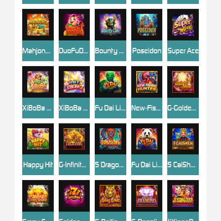
Mahjong Hit 2+
DuoFuDuoCai
Bounty Loki
Poseidon
Super Ace
XiBoBa Hit
XiBoBa Hit2
Fu Dai Lian Lian-Dragon
New-Fishing Hunter
G-GoldenDrum
Happy Hit
G-InfiniteTreasure
5 Dragons(H5)
Fu Dai Lian Lian-Panda
5 CaiShen(H5)