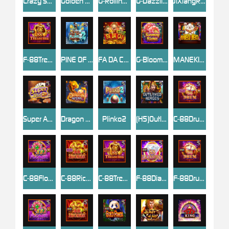
Crazy Sheep
Golden 777(H5)
G-RollingRiches
G-DazzlingDiamond
JiXiangRuYi(H5)
F-88Treasures(H5)
PINE OF PLINKO 2
FA DA CAI(H5)
G-BloomingRiches
MANEKI NEKO(H5)
Super Ace2+
Dragon Arena
Plinko2
(H5)Outlawed Heroes
C-88Drum(H5)
C-88Flower(H5)
C-88Riches(H5)
C-88Treasures(H5)
F-88Diamond(H5)
F-88Drum(H5)