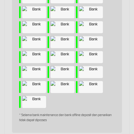
* Selama bank maintenance dan bank offline deposit dan penarikan
tidak dapat diproses