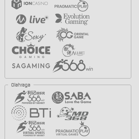
Olahraga