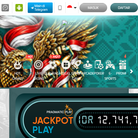
Main di
MASUK
DAFTAR
Telegram
HOT
SLOTS
LIVE
OLAHRAGA
TOGEL
CRASH
ARCADE
POKER
E-
PROMOSI
GAMES
CASINO
GAME
SPORTS
IDR
12,741,
JACKPOT
PLAY