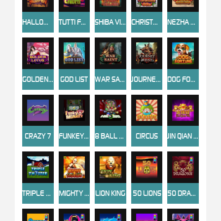
HALLOWIN
TUTTI FRUTTI
SHIBA VILLAGE
CHRISTMAS GIFT
NEZHA DEMON REBORN
GOLDEN LOTUS
GOD LIST
WAR SAINT
JOURNEY WEST
DOG FORTUNE
CRAZY 7
FUNKEY MONKEY
8 BALL SLOTS
CIRCUS
JIN QIAN WA
TRIPLE TWISTER
MIGHTY SPARTAN
LION KING
50 LIONS
50 DRAGONS