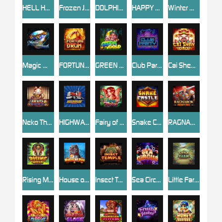
HELL HOT 100
Frozen Joker
DOLPHIN REEF
HAPPY NEW YEAR
Winter Magic
Magic Wheel
FORTUNE DRUM
GREEN GOLD
Club Party
Cai Shen Do
Neko The Fortune Cat
HIGHWAY KING
Fairy of Riches
Snake Castle
RAGNAROK FIRE STORM
Rising Maya
House of Dog
Insect Temple
Sea Circus
Little Farm