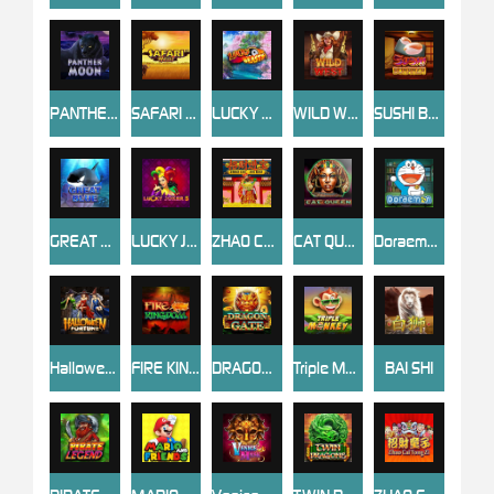
PANTHER MOON
SAFARI HEAT
LUCKY BEASTS
WILD WEST
SUSHI BONANZA
GREAT BLUE
LUCKY JOKER 5
ZHAO CAI JIN BAO
CAT QUEEN
Doraemon
Halloween Fortune
FIRE KINGDOM
DRAGON GATE
Triple Monkey
BAI SHI