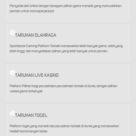
Penyedia slot online dengan beragam pilihan game menarik yang memudahkan
pemain untuk mencapai jackpot
TARUHAN OLAHRAGA
Sportsbook Gaming Platform Terbaik menawarkan lebih banyak game, odds yang
lebih tinggi, dan menyediakan pilihan yang lebih banyak untuk pemain.
TARUHAN LIVE KASINO
Platform Pilihan bagi perusahaan-perusahaan terbaik di dunia, dengan pilihan
variasi game terbanyak
TARUHAN TOGEL
Platform togel yang menarik dari perusahan terbaik di dunia yang menawarkan
hadiah kemenangan besar