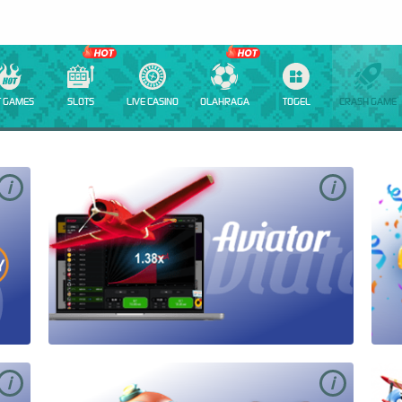
T GAMES
SLOTS
LIVE CASINO
OLAHRAGA
TOGEL
CRASH GAME
i
i
i
i