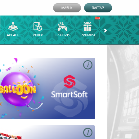
MASUK
DAFTAR
ARCADE
POKER
E-SPORTS
PROMOSI
i
i