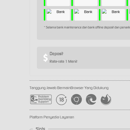
* Selama bank maintenance dan bank offline deposit dan penarik
Deposit
Rata-rata 1 Menit
Tanggung Jawab Bermain
Browser Yang Didukung
Platform Penyedia Layanan
Slots