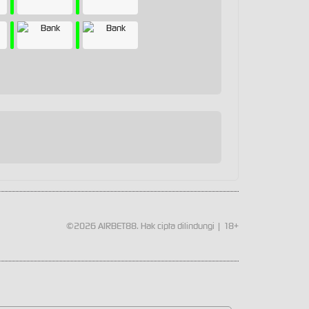
©2026 AIRBET88. Hak cipta dilindungi | 18+