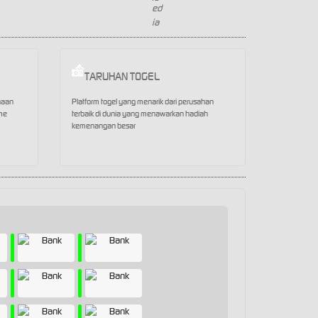
TARUHAN TOGEL
haan
Platform togel yang menarik dari perusahan
ame
terbaik di dunia yang menawarkan hadiah
kemenangan besar