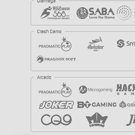
Olahraga
Crash Game
Arcade