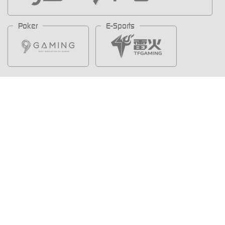
Poker
E-Sports