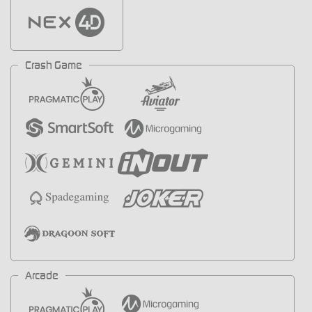
Crash Game
Arcade