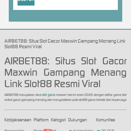
AIRBET88: Situs Slot Gacor Maxwin Gampang Menang Link
Slot88 Resmi Viral
AIRBET88: Situs Slot Gacor
Maxwin Gampang Menang
Link Slot88 Resmi Viral
AIRBET88 merupakan situs
slot gacor
maxwin hari ini resmi 2026 dengan daftar game slot
online gacor gampang menang dan menyediakan pola slot88 gacor terbaik dan terpercaya
Kebijaksanaan
Platform
Kategori
Dukungan
Komunitas
Responsible
Promosi
Hot
AsistenAirbe
TELEGR