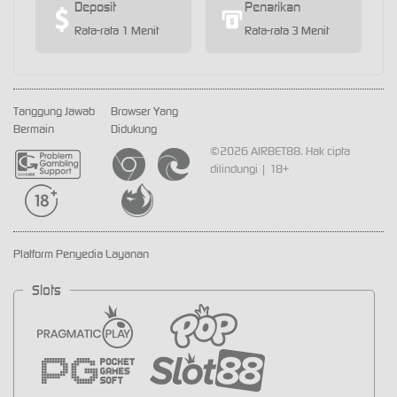
Deposit
Penarikan
Rata-rata 1 Menit
Rata-rata 3 Menit
Tanggung Jawab
Browser Yang
Bermain
Didukung
©2026 AIRBET88. Hak cipta
dilindungi | 18+
Platform Penyedia Layanan
Slots