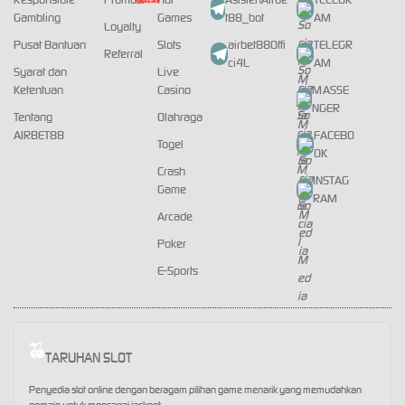
Gambling
Games
t88_bot
AM
Loyalty
Pusat Bantuan
Slots
airbet88Offi
TELEGR
Referral
ci4L
AM
Syarat dan
Live
Ketentuan
Casino
MASSE
NGER
Tentang
Olahraga
AIRBET88
FACEBO
Togel
OK
Crash
INSTAG
Game
RAM
Arcade
Poker
E-Sports
TARUHAN SLOT
Penyedia slot online dengan beragam pilihan game menarik yang memudahkan
pemain untuk mencapai jackpot