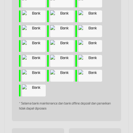
* Selama bank maintenance dan bank offline deposit dan penarikan
tidak dapat diproses