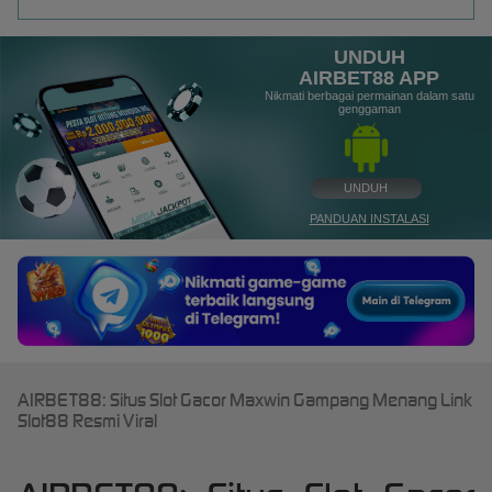
UNDUH
AIRBET88 APP
Nikmati berbagai permainan dalam satu
genggaman
UNDUH
PANDUAN INSTALASI
AIRBET88: Situs Slot Gacor Maxwin Gampang Menang Link
Slot88 Resmi Viral