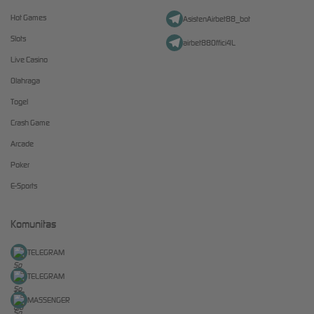
Hot Games
AsistenAirbet88_bot
Slots
airbet88Offici4L
Live Casino
Olahraga
Togel
Crash Game
Arcade
Poker
E-Sports
Komunitas
TELEGRAM
TELEGRAM
MASSENGER