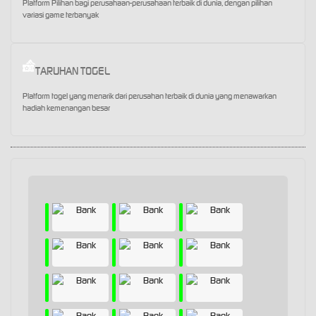
Platform Pilihan bagi perusahaan-perusahaan terbaik di dunia, dengan pilihan
variasi game terbanyak
TARUHAN TOGEL
Platform togel yang menarik dari perusahan terbaik di dunia yang menawarkan
hadiah kemenangan besar