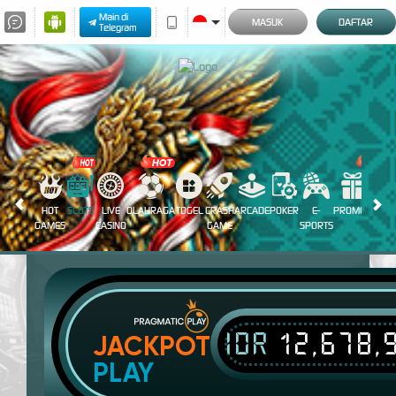
Main di
MASUK
DAFTAR
Telegram
HOT
SLOTS
LIVE
OLAHRAGA
TOGEL
CRASH
ARCADE
POKER
E-
PROMOSI
GAMES
CASINO
GAME
SPORTS
IDR
12,678,
JACKPOT
PLAY