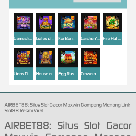
Gameshow Party Jackpot Play
Gates of Dragon Jackpot Play
Koi Bonanza Jackpot Play
Caishen's Gems Jackpot Play
Fire Hot 20 Jackpot Play
Lions Dance Megaways Jackpot Play
House of Lions Megaways Jackpot Play
Egg Rush Jackpot Play
Crown of Fire Jackpot Play
AIRBET88: Situs Slot Gacor Maxwin Gampang Menang Link
Slot88 Resmi Viral
AIRBET88: Situs Slot Gacor