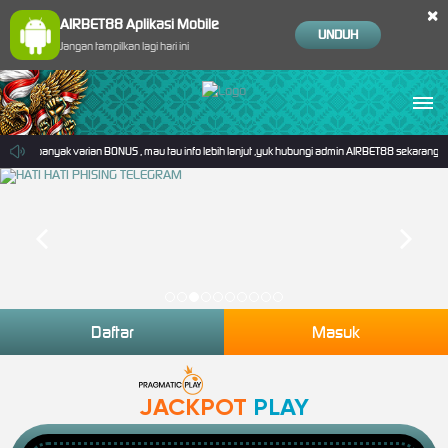
×
AIRBET88 Aplikasi Mobile
UNDUH
Jangan tampilkan lagi hari ini
kan banyak varian BONUS , mau tau info lebih lanjut ,yuk hubungi admin AIRBET88 sekarang juga
Daftar
Masuk
JACKPOT
PLAY