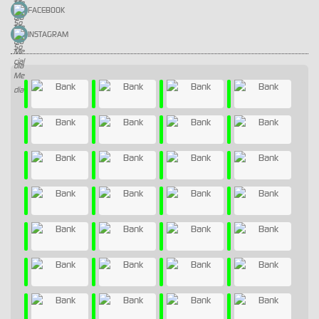
FACEBOOK
INSTAGRAM