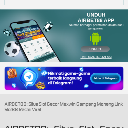
UNDUH
AIRBET88 APP
Nikmati berbagai permainan dalam satu
genggaman
UNDUH
PANDUAN INSTALASI
AIRBET88: Situs Slot Gacor Maxwin Gampang Menang Link
Slot88 Resmi Viral