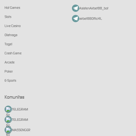
Hot Games
AsistenAirbet88_bot
Slots
airbet88Offici4L
Live Casino
Olahraga
Togel
Crash Game
Arcade
Poker
E-Sports
Komunitas
TELEGRAM
TELEGRAM
MASSENGER