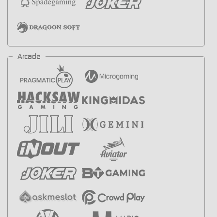
Arcade