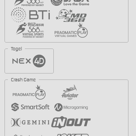
Togel
Crash Game