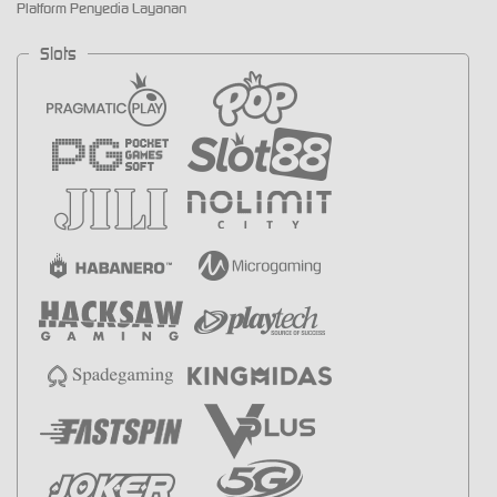
Platform Penyedia Layanan
Slots