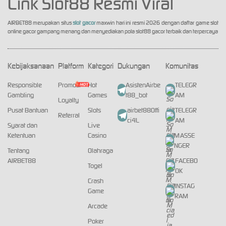
Link Slot88 Resmi Viral
AIRBET88 merupakan situs
slot gacor
maxwin hari ini resmi 2026 dengan daftar game slot
online gacor gampang menang dan menyediakan pola slot88 gacor terbaik dan terpercaya
Kebijaksanaan
Platform
Kategori
Dukungan
Komunitas
Responsible
Promosi
Hot
AsistenAirbe
TELEGR
Gambling
Games
t88_bot
AM
Loyalty
Pusat Bantuan
Slots
airbet88Offi
TELEGR
Referral
ci4L
AM
Syarat dan
Live
Ketentuan
Casino
MASSE
NGER
Tentang
Olahraga
AIRBET88
FACEBO
Togel
OK
Crash
INSTAG
Game
RAM
Arcade
Poker