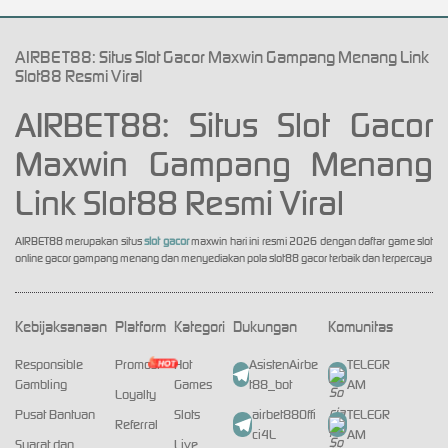
AIRBET88: Situs Slot Gacor Maxwin Gampang Menang Link
Slot88 Resmi Viral
AIRBET88: Situs Slot Gacor
Maxwin Gampang Menang
Link Slot88 Resmi Viral
AIRBET88 merupakan situs
slot gacor
maxwin hari ini resmi 2026 dengan daftar game slot
online gacor gampang menang dan menyediakan pola slot88 gacor terbaik dan terpercaya
Kebijaksanaan
Platform
Kategori
Dukungan
Komunitas
Responsible
Promosi
Hot
AsistenAirbe
TELEGR
Gambling
Games
t88_bot
AM
Loyalty
Pusat Bantuan
Slots
airbet88Offi
TELEGR
Referral
ci4L
AM
Syarat dan
Live