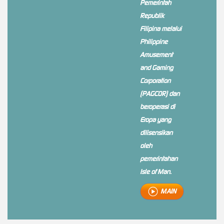
Pemerintah
Republik
Filipina melalui
Philippine
Amusement
and Gaming
Corporation
(PAGCOR) dan
beroperasi di
Eropa yang
dilisensikan
oleh
pemerintahan
Isle of Man.
MAIN