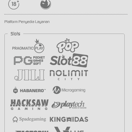
Platform Penyedia Layanan
Slots