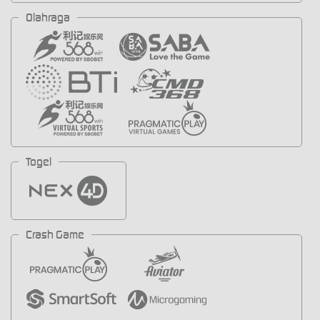
Olahraga
Togel
Crash Game