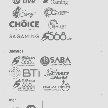
Olahraga
Togel