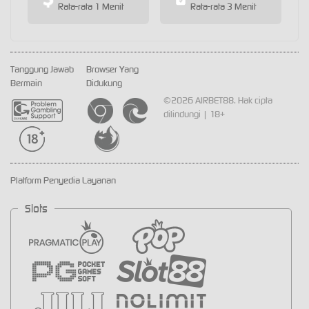
Rata-rata 1 Menit
Rata-rata 3 Menit
Tanggung Jawab
Browser Yang
Bermain
Didukung
©2026 AIRBET88. Hak cipta
dilindungi | 18+
Platform Penyedia Layanan
Slots