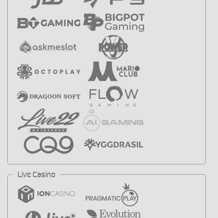
Live Casino